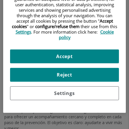
user authentication, statistical analysis, improving
síntomas evidentes, y solo se manifiestan cuando ya están en
services and showing personalised advertising
fases avanzadas. Ante esta realidad, los especialistas de
through the analysis of your navigation. You can
Olympia Quirónsalud recuerdan que la mejor forma de cuidar la
accept all cookies by pressing the button "
Accept
salud es no esperar a que aparezcan los síntomas, sino apostar
cookies
" or
configure/refuse them
their use from this
por la prevención.
Settings
. For more information click here:
Cookie
Chequeos que marcan la diferencia
policy
Los chequeos de diagnóstico precoz permiten identificar de
manera temprana señales de posibles enfermedades. Estas
Accept
revisiones personalizadas ayudan a:
Reducir riesgos asociados a patologías frecuentes.
Mejorar la eficacia de los tratamientos gracias a la
Reject
detección temprana.
Aumentar la tranquilidad y confianza en el cuidado
personal.
Settings
Un acompañamiento integral
En Olympia Quirónsalud los pacientes cuentan con un equipo
multidisciplinar y tecnología médica de vanguardia, diseñados
para ofrecer un acompañamiento cercano y completo en cada
paso de la prevención. El objetivo es claro: ayudarte a vivir más
y mejor.