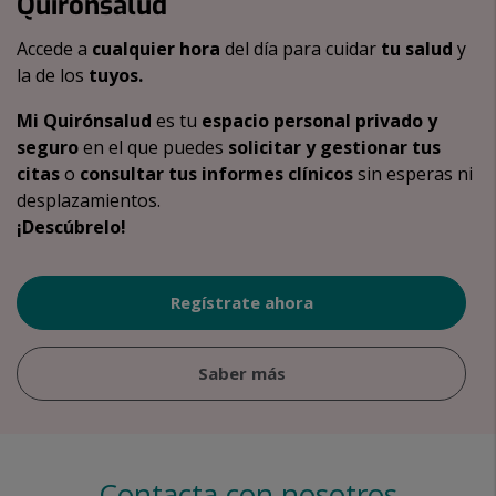
Quirónsalud
Accede a
cualquier hora
del día para cuidar
tu salud
y
la de los
tuyos.
Mi Quirónsalud
es tu
espacio personal privado y
seguro
en el que puedes
solicitar y gestionar tus
citas
o
consultar tus informes clínicos
sin esperas ni
desplazamientos.
¡Descúbrelo!
Regístrate ahora
Saber más
Contacta con nosotros