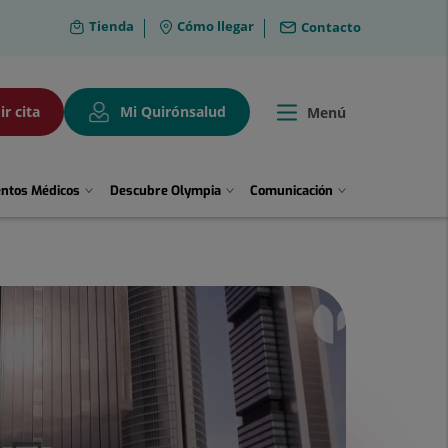
Olympia2
Tienda
Cómo llegar
Contacto
menú
aux
header
ir cita
Mi Quirónsalud
Menú
Toggle
navigation
entos Médicos
Descubre Olympia
Comunicación