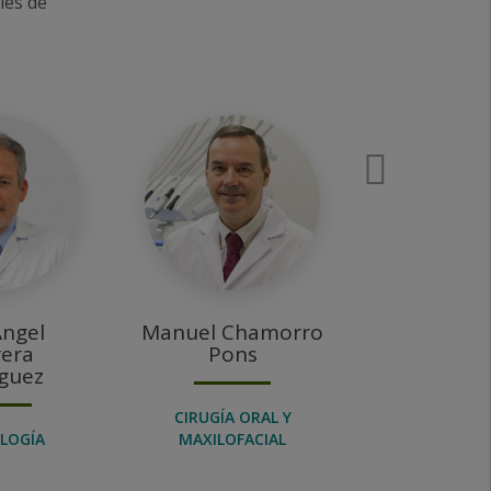
les de
Diapo
sigui
Ángel
Manuel Chamorro
Luis Javie
era
Pons
Gall
guez
CIRUGÍA ORAL Y
CIRUGÍA O
LOGÍA
MAXILOFACIAL
MAXILOFA