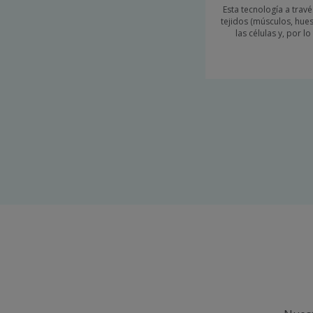
Esta tecnología a trav
tejidos (músculos, hue
las células y, por l