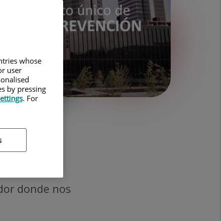
untries whose
or user
sonalised
es by pressing
ettings
. For
s
dor donde nos