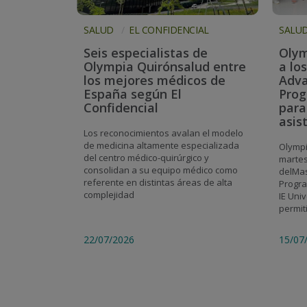
SALUD
EL CONFIDENCIAL
SALU
Seis especialistas de
Olym
Olympia Quirónsalud entre
a lo
los mejores médicos de
Adva
España según El
Prog
Confidencial
para
asis
Los reconocimientos avalan el modelo
de medicina altamente especializada
Olympi
del centro médico-quirúrgico y
martes
consolidan a su equipo médico como
delMas
referente en distintas áreas de alta
Progra
complejidad
IE Univ
permiti
22/07/2026
15/07