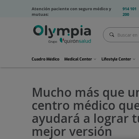
olympia2-
Atención paciente con seguro médico y
914 101
telfs
mutuas:
200
Buscar
Buscar
Menú
Cuadro Médico
Medical Center
Lifestyle Center
principal
Olympia
Mucho más que u
centro médico que
ayudará a lograr t
mejor versión