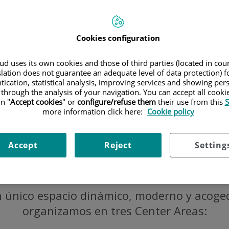
ado de la
Cookies configuration
d uses its own cookies and those of third parties (located in co
slation does not guarantee an adequate level of data protection) f
tication, statistical analysis, improving services and showing per
 through the analysis of your navigation. You can accept all cooki
n "
Accept cookies
" or
configure/refuse them
their use from this
S
more information click here:
Cookie policy
Accept
Reject
Setting
n único espacio dinámico, moderno y acoge
organizamos en tres Center Areas: