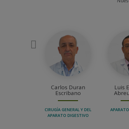
Nuest
Número
de
diapositivas:
Diapositiva
50
anterior
Carlos Duran
Luis 
Escribano
Abreu
CIRUGÍA GENERAL Y DEL
APARATO
APARATO DIGESTIVO
Diapositiva