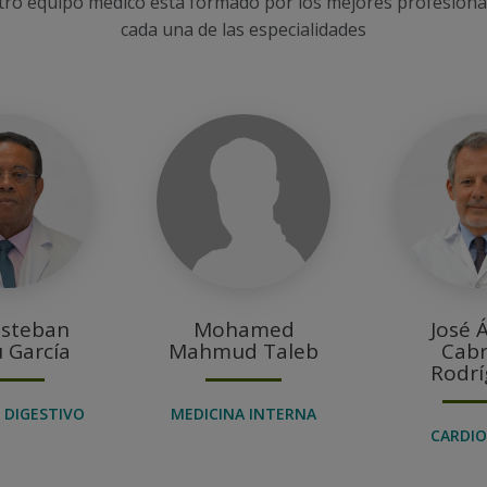
ro equipo medico esta formado por los mejores profesiona
cada una de las especialidades
Esteban
Mohamed
José 
 García
Mahmud Taleb
Cabr
Rodrí
 DIGESTIVO
MEDICINA INTERNA
CARDIO