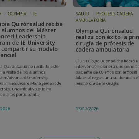
D
OLYMPIA
IE
SALUD
PRÓTESIS CADERA
AMBULATORIA
pia Quirónsalud recibe
s alumnos del Máster
Olympia Quirónsalud
nced Leadership
realiza con éxito la pr
ram de IE University
cirugía de prótesis de
 compartir su modelo
cadera ambulatoria
tencial
El Dr. Eulogio Buenadicha lideró 
intervención pionera que permiti
a Quirónsalud ha recibido este
paciente de 68 años con artrosis
 la visita de los alumnos
bilateral regresar a su domicilio e
ter Advanced Leadership
mismo día de la cirugía.
m in Healthcare Management de
ersity, una iniciativa que ha
do a los participant...
/2026
13/07/2026