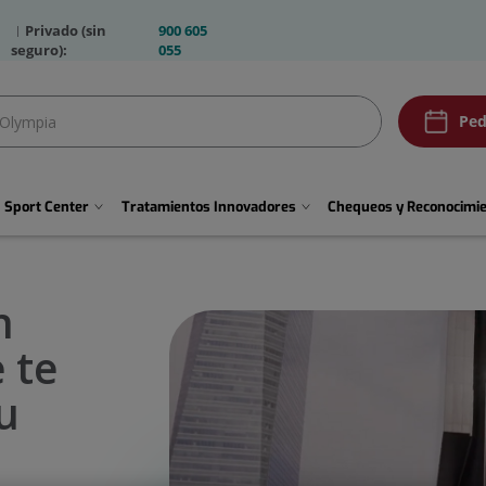
Privado (sin
900 605
seguro):
055
Olympia2
Ped
btn
Pedir
cita
Sport Center
Tratamientos Innovadores
Chequeos y Reconocimi
n
 te
u