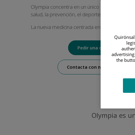
Olympia concentra en un único espacio el cuid
salud, la prevención, el deporte y el bienestar.
La nueva medicina centrada en las personas.
Quirónsalu
legi
Pedir una cita
authen
advertising
the butto
Contacta con nosotros
Center
Areas
Olympia es u