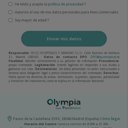
He leído y acepto la
política de privacidad
Autorizo el uso de mis datos personales para fines comerciales
Soy mayor de edad
Enviar mis datos
Responsable
: IDCQ HOSPITALES Y SANIDAD S.L.U. Calle Ramírez de Arellano
21, Madrid (28043)
Datos de contacto DPO
:
DPO@quironsalud.es
Finalidad
: Atender correctamente a su petición de información
Procedencia
:
propio interesado.
Legitimación
: Interés legítimo en responder a sus dudas y
gestionar sus citas.
Destinatarios
: los datos personales no serán comunicados a
terceros salvo obligación legal o previo consentimiento del interesado.
Derechos
:
Podrá ejercer los derechos de acceso, rectificación, supresión, oposición, portabilidad
y limitación del tratamiento, como se explica en la Información Adicional.
Paseo de la Castellana 259 E, 28046 Madrid (España)
Cómo llegar
Horario del Centro:
lunes a viernes de 8:00h a 21:30h.