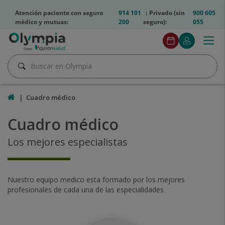
Saltar al contenido
olympia2-
Atención paciente con seguro
914 101
Privado (sin
900 605
telfs
médico y mutuas:
200
seguro):
055
Olympia2
Togg
Pedir
Mi
Menú
btn
navig
cita
Quirónsalu
Pedir
Buscar
cita
Buscar
Inicio
Cuadro médico
Cuadro médico
Cuadro
médico
Los mejores especialistas
Nuestro equipo medico esta formado por los mejores
profesionales de cada una de las especialidades