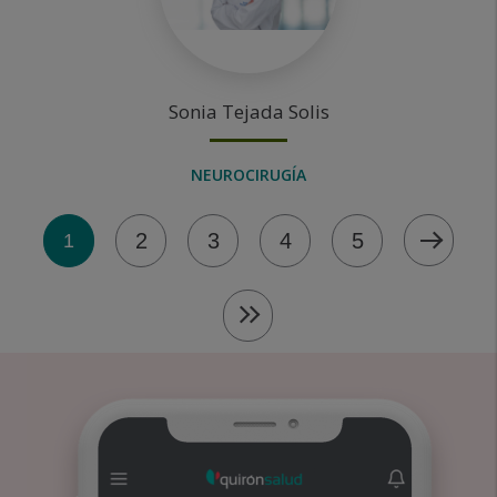
Sonia
Tejada Solis
NEUROCIRUGÍA
2
2
3
4
5
1
re