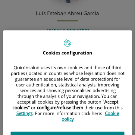
Luis Esteban
Abreu García
APARATO DIGESTIVO
Cookies configuration
Quirónsalud uses its own cookies and those of third
parties (located in countries whose legislation does not
guarantee an adequate level of data protection) for
user authentication, statistical analysis, improving
services and showing personalised advertising
through the analysis of your navigation. You can
accept all cookies by pressing the button "
Accept
Mohamed
Mahmud Taleb
cookies
" or
configure/refuse them
their use from this
Settings
. For more information click here:
Cookie
policy
MEDICINA INTERNA