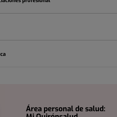
ciaciones profesional
ica
Área personal de salud:
Mi Quirónsalud