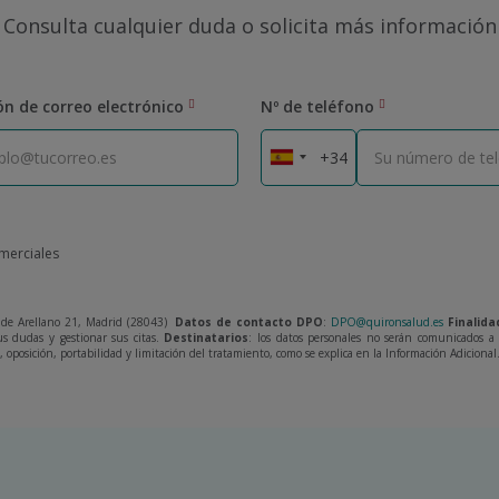
Consulta cualquier duda o solicita más información
ón de correo electrónico
Nº de teléfono
omerciales
de Arellano 21, Madrid (28043)
Datos de contacto DPO
:
DPO@quironsalud.es
Finalida
us dudas y gestionar sus citas.
Destinatarios
: los datos personales no serán comunicados a t
ón, oposición, portabilidad y limitación del tratamiento, como se explica en la Información Adicional