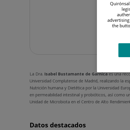
Quirónsalu
legi
authen
advertising
the butto
La Dra.
Isabel
Bustamante de Garnica
es una reco
Universidad Complutense de Madrid, realizando la e
Nutrición humana y Dietética por la Universidad Europ
en permeabilidad intestinal y probióticos, así como 
Unidad de Microbiota en el Centro de Alto Rendimien
Datos destacados