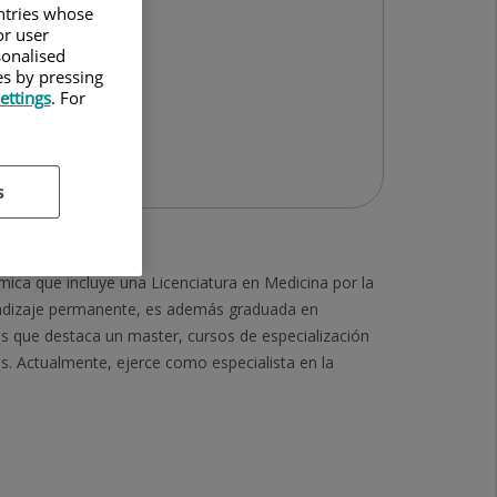
untries whose
or user
sonalised
es by pressing
ettings
. For
s
ica que incluye una Licenciatura en Medicina por la
rendizaje permanente, es además graduada en
las que destaca un master, cursos de especialización
s. Actualmente, ejerce como especialista en la