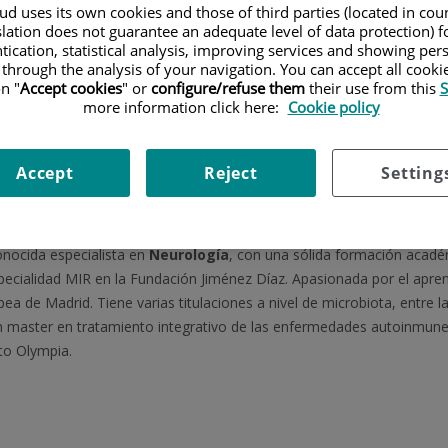
d uses its own cookies and those of third parties (located in co
slation does not guarantee an adequate level of data protection) f
FACULTATIVO ESPECIALISTA NEUROLOGÍA
tication, statistical analysis, improving services and showing per
 through the analysis of your navigation. You can accept all cooki
NEUROLOGÍA
n "
Accept cookies
" or
configure/refuse them
their use from this
S
more information click here:
Cookie policy
Pedir cita
Accept
Reject
Setting
nocida especialista en
Neurología
, con una sólida formación académ
specialidad MIR en la Fundación Jiménez Díaz. Apasionada por el ap
ea de Madrid. Tiene varias titulaciones a nivel de microbiota, entre 
un master en tratamiento integrativo de las enfermedades autoinmune
to Olympia.