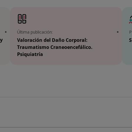
Última publicación:
P
 y
Valoración del Daño Corporal:
S
Traumatismo Craneoencefálico.
Psiquiatría