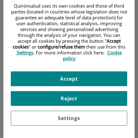
Quirónsalud uses its own cookies and those of third
Quirónsalud, ofrece una serie de recomendaciones clave para
parties (located in countries whose legislation does not
disfrutar de este deporte de manera segura y eficiente.
guarantee an adequate level of data protection) for
1. El material es clave
user authentication, statistical analysis, improving
services and showing personalised advertising
Antes de lanzarte a la nieve, es fundamental asegurarte de que
through the analysis of your navigation. You can
tu equipo esté en buen estado y sea adecuado para ti. La ropa
accept all cookies by pressing the button "
Accept
debe permitir movilidad fluida y adaptarse a las condiciones
cookies
" or
configure/refuse them
their use from this
climáticas. Las gafas de esquí son imprescindibles para proteger
Settings
. For more information click here:
Cookie
la vista de los rayos UV y mejorar la visibilidad en diversas
policy
condiciones.
En cuanto a los esquís, elegir el tipo adecuado según el terreno
es crucial:
Accept
Esquí alpino
: Ideal para pistas preparadas, ofrece
estabilidad y control.
Reject
All Mountain
: Versátil, permite esquiar en diferentes
tipos de nieve.
Freeride
: Diseñado para nieve sin pisar, reduce el riesgo
de lesiones en terrenos no preparados.
Settings
Consultar con un profesional para elegir el esquí más adecuado
según tu nivel y estilo es siempre recomendable.