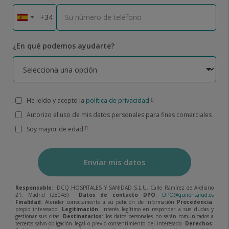
¿En qué podemos ayudarte?
He leído y acepto la
política de privacidad
Autorizo el uso de mis datos personales para fines comerciales
Soy mayor de edad
Enviar mis datos
Responsable
: IDCQ HOSPITALES Y SANIDAD S.L.U. Calle Ramírez de Arellano
21, Madrid (28043)
Datos de contacto DPO
:
DPO@quironsalud.es
Finalidad
: Atender correctamente a su petición de información
Procedencia
:
propio interesado.
Legitimación
: Interés legítimo en responder a sus dudas y
gestionar sus citas.
Destinatarios
: los datos personales no serán comunicados a
terceros salvo obligación legal o previo consentimiento del interesado.
Derechos
: