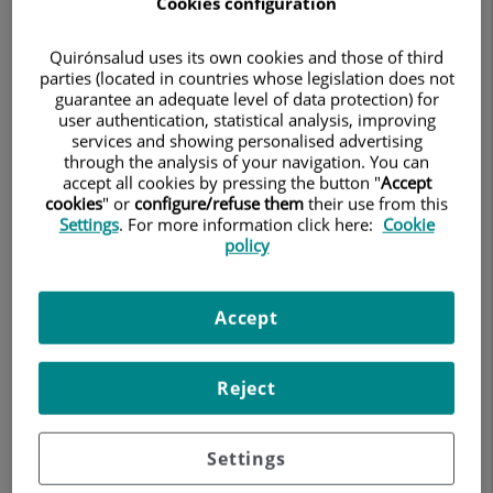
Cookies configuration
El doctor
Borja Núñez de Aysa
, jefe del Servicio de la Unidad
de Intervencionismo y Terapias Regenerativas de Olympia
Quirónsalud uses its own cookies and those of third
Quirónsalud, señala que "mantener una rutina deportiva
parties (located in countries whose legislation does not
constante es positivo, pero siempre debe existir un equilibrio. La
guarantee an adequate level of data protection) for
clave está en entender el ejercicio como una herramienta de
user authentication, statistical analysis, improving
salud, no como una obligación que genere estrés o culpa".
services and showing personalised advertising
through the analysis of your navigation. You can
A continuación, se presentan algunas recomendaciones para
accept all cookies by pressing the button "
Accept
mantener una disciplina deportiva saludable sin caer en la
cookies
" or
configure/refuse them
their use from this
obsesión.
Settings
. For more information click here:
Cookie
1. Definir objetivos flexibles y realistas
policy
Tener metas claras ayuda a sostener la motivación, pero estas
deben ser alcanzables y adaptarse a la vida diaria.
Accept
Una disciplina sana no implica cumplir el entrenamiento de
forma estricta todos los días. Si en algún momento no se puede
entrenar, no debe interpretarse como un fracaso, sino como
Reject
parte del equilibrio necesario para mantener el hábito a largo
plazo.
2. Escuchar las señales del cuerpo
Settings
El descanso también forma parte del entrenamiento. Ignorar