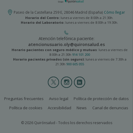
Paseo de la Castellana 259 E, 28046 Madrid (España)
Cómo llegar
Horario del Centro:
lunes a viernes de 8:00h a 21:30h.
Horario del Laboratorio:
lunes a viernes de 8:00h a 19:30h.
Atención telefónica paciente:
atencionusuario.oly@quironsalud.es
Horario pacientes con seguro médico y mutuas
: lunes a viernes de
8:00h a 21:30h
914 101 200
Horario pacientes privados (sin seguro):
lunes a viernes de 7:30h a
21:30h
900 605 055
Olympia
2
menú
social
olympia2-
Preguntas frecuentes
Aviso legal
Política de protección de datos
legal
Política de cookies
Accesibilidad
News
Canal de denuncias
© 2026 Quirónsalud - Todos los derechos reservados