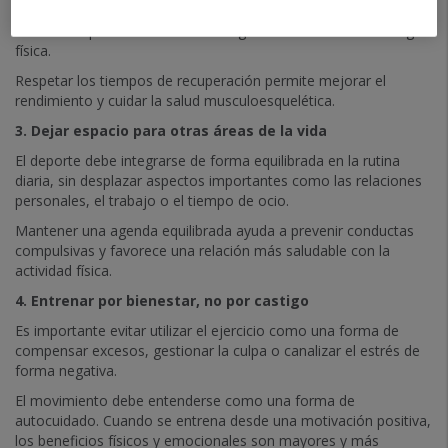
señales como la fatiga constante, el dolor persistente o la
irritabilidad puede aumentar el riesgo de lesiones o sobrecarga
física.
Respetar los tiempos de recuperación permite mejorar el
rendimiento y cuidar la salud musculoesquelética.
3. Dejar espacio para otras áreas de la vida
El deporte debe integrarse de forma equilibrada en la rutina
diaria, sin desplazar aspectos importantes como las relaciones
personales, el trabajo o el tiempo de ocio.
Mantener una agenda equilibrada ayuda a prevenir conductas
compulsivas y favorece una relación más saludable con la
actividad física.
4. Entrenar por bienestar, no por castigo
Es importante evitar utilizar el ejercicio como una forma de
compensar excesos, gestionar la culpa o canalizar el estrés de
forma negativa.
El movimiento debe entenderse como una forma de
autocuidado. Cuando se entrena desde una motivación positiva,
los beneficios físicos y emocionales son mayores y más