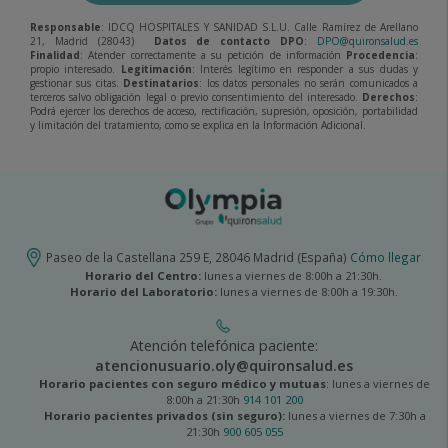
Responsable
: IDCQ HOSPITALES Y SANIDAD S.L.U. Calle Ramírez de Arellano
21, Madrid (28043)
Datos de contacto DPO
:
DPO@quironsalud.es
Finalidad
: Atender correctamente a su petición de información
Procedencia
:
propio interesado.
Legitimación
: Interés legítimo en responder a sus dudas y
gestionar sus citas.
Destinatarios
: los datos personales no serán comunicados a
terceros salvo obligación legal o previo consentimiento del interesado.
Derechos
:
Podrá ejercer los derechos de acceso, rectificación, supresión, oposición, portabilidad
y limitación del tratamiento, como se explica en la Información Adicional.
Paseo de la Castellana 259 E, 28046 Madrid (España)
Cómo llegar
Horario del Centro:
lunes a viernes de 8:00h a 21:30h.
Horario del Laboratorio:
lunes a viernes de 8:00h a 19:30h.
Atención telefónica paciente:
atencionusuario.oly@quironsalud.es
Horario pacientes con seguro médico y mutuas
: lunes a viernes de
8:00h a 21:30h
914 101 200
Horario pacientes privados (sin seguro):
lunes a viernes de 7:30h a
21:30h
900 605 055