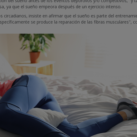
ración del sueño antes de los eventos deportivos y/o competitivos, "y 
sa, ya que el sueño empeora después de un ejercicio intenso.
os circadianos, insiste en afirmar que el sueño es parte del entrenam
specíficamente se produce la reparación de las fibras musculares", c