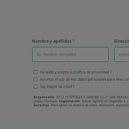
Nombre y apellidos
Direcci
He leído y acepto la
política de privacidad
Autorizo el uso de mis datos personales para fines c
Soy mayor de edad
Responsable
: IDCQ HOSPITALES Y SANIDAD S.L.U. Calle Ramírez 
propio interesado.
Legitimación
: Interés legítimo en responder a s
Derechos
: Podrá ejercer los derechos de acceso, rectificación, supresi