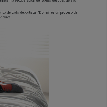
también la recuperación del sueño después de ello",
iento de todo deportista. "Dormir es un proceso de
oncluye.