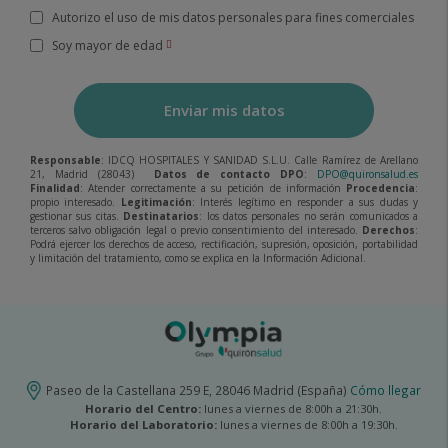
Autorizo el uso de mis datos personales para fines comerciales
Soy mayor de edad
Enviar mis datos
Responsable
: IDCQ HOSPITALES Y SANIDAD S.L.U. Calle Ramírez de Arellano
21, Madrid (28043)
Datos de contacto DPO
:
DPO@quironsalud.es
Finalidad
: Atender correctamente a su petición de información
Procedencia
:
propio interesado.
Legitimación
: Interés legítimo en responder a sus dudas y
gestionar sus citas.
Destinatarios
: los datos personales no serán comunicados a
terceros salvo obligación legal o previo consentimiento del interesado.
Derechos
:
Podrá ejercer los derechos de acceso, rectificación, supresión, oposición, portabilidad
y limitación del tratamiento, como se explica en la Información Adicional.
Paseo de la Castellana 259 E, 28046 Madrid (España)
Cómo llegar
Horario del Centro:
lunes a viernes de 8:00h a 21:30h.
Horario del Laboratorio:
lunes a viernes de 8:00h a 19:30h.