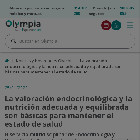
Saltar al contenido
olympia2-
Atención paciente con seguro
914 101
Privado (sin
900 605
telfs
médico y mutuas:
200
seguro):
055
Olympia2
Togg
Pedir
Mi
Menú
btn
navig
cita
Quirónsalu
Pedir
Buscar
cita
Buscar
Inicio
Noticias y Novedades Olympia
La valoración
endocrinológica y la nutrición adecuada y equilibrada son
básicas para mantener el estado de salud
25/01/2023
La valoración endocrinológica y la
nutrición adecuada y equilibrada
son básicas para mantener el
estado de salud
El servicio multidisciplinar de Endocrinología y