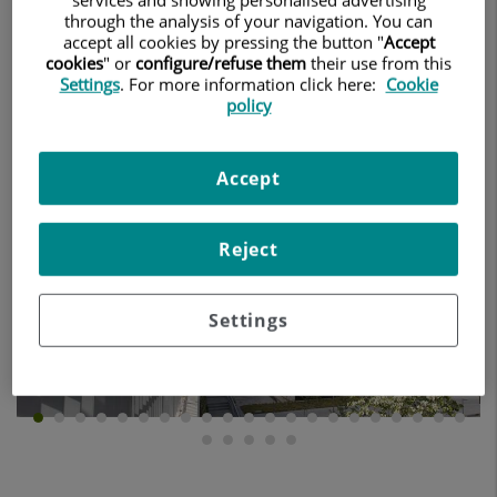
through the analysis of your navigation. You can
accept all cookies by pressing the button "
Accept
cookies
" or
configure/refuse them
their use from this
Olympia en imágenes
Settings
. For more information click here:
Cookie
policy
Número
de
diapositivas:
Accept
26
Diapositiva
D
Reject
anterior
s
Settings
Diapositiva
1
de
26