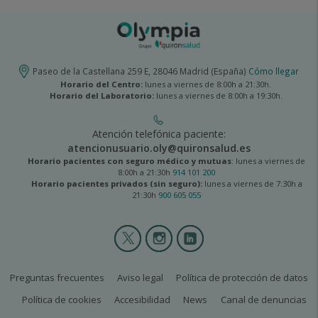
Paseo de la Castellana 259 E, 28046 Madrid (España)
Cómo llegar
Horario del Centro:
lunes a viernes de 8:00h a 21:30h.
Horario del Laboratorio:
lunes a viernes de 8:00h a 19:30h.
Atención telefónica paciente:
atencionusuario.oly@quironsalud.es
Horario pacientes con seguro médico y mutuas
: lunes a viernes de
8:00h a 21:30h
914 101 200
Horario pacientes privados (sin seguro):
lunes a viernes de 7:30h a
21:30h
900 605 055
Olympia
2
menú
social
olympia2-
Preguntas frecuentes
Aviso legal
Política de protección de datos
legal
Política de cookies
Accesibilidad
News
Canal de denuncias