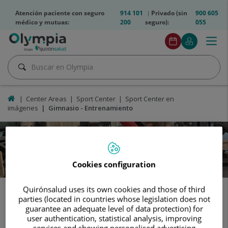
Saltar al contenido
olympia2-
Atención paciente con seguro
914 101
Privado (sin
900 605
telfs
médico y mutuas:
200
seguro):
055
Olympia2
Togg
Pedir
Mi
Menú
btn
navig
cita
Quirónsalu
Pedir
Buscar
cita
Buscar
Inicio
Center Areas
Sport Center
Sport Center en
imágenes
Gimnasio - Entrenamiento
Gimnasio
-
Entrenamiento
Cookies configuration
Quirónsalud uses its own cookies and those of third
Gimnasio - Entrenamiento
parties (located in countries whose legislation does not
guarantee an adequate level of data protection) for
user authentication, statistical analysis, improving
services and showing personalised advertising