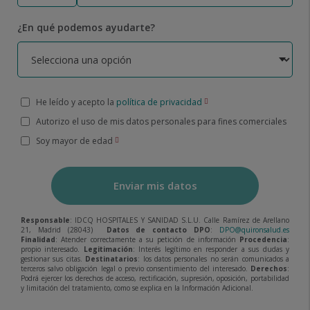
¿En qué podemos ayudarte?
He leído y acepto la
política de privacidad
Autorizo el uso de mis datos personales para fines comerciales
Soy mayor de edad
Enviar mis datos
Responsable
: IDCQ HOSPITALES Y SANIDAD S.L.U. Calle Ramírez de Arellano
21, Madrid (28043)
Datos de contacto DPO
:
DPO@quironsalud.es
Finalidad
: Atender correctamente a su petición de información
Procedencia
:
propio interesado.
Legitimación
: Interés legítimo en responder a sus dudas y
gestionar sus citas.
Destinatarios
: los datos personales no serán comunicados a
terceros salvo obligación legal o previo consentimiento del interesado.
Derechos
:
Podrá ejercer los derechos de acceso, rectificación, supresión, oposición, portabilidad
y limitación del tratamiento, como se explica en la Información Adicional.