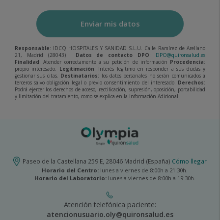
Enviar mis datos
Responsable
: IDCQ HOSPITALES Y SANIDAD S.L.U. Calle Ramírez de Arellano
21, Madrid (28043)
Datos de contacto DPO
:
DPO@quironsalud.es
Finalidad
: Atender correctamente a su petición de información
Procedencia
:
propio interesado.
Legitimación
: Interés legítimo en responder a sus dudas y
gestionar sus citas.
Destinatarios
: los datos personales no serán comunicados a
terceros salvo obligación legal o previo consentimiento del interesado.
Derechos
:
Podrá ejercer los derechos de acceso, rectificación, supresión, oposición, portabilidad
y limitación del tratamiento, como se explica en la Información Adicional.
Paseo de la Castellana 259 E, 28046 Madrid (España)
Cómo llegar
Horario del Centro:
lunes a viernes de 8:00h a 21:30h.
Horario del Laboratorio:
lunes a viernes de 8:00h a 19:30h.
Atención telefónica paciente:
atencionusuario.oly@quironsalud.es