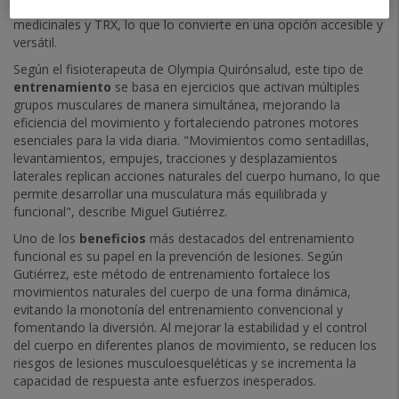
herramientas como bandas elásticas, kettlebells, balones
medicinales y TRX, lo que lo convierte en una opción accesible y
versátil.
Según el fisioterapeuta de Olympia Quirónsalud, este tipo de
entrenamiento
se basa en ejercicios que activan múltiples
grupos musculares de manera simultánea, mejorando la
eficiencia del movimiento y fortaleciendo patrones motores
esenciales para la vida diaria. "Movimientos como sentadillas,
levantamientos, empujes, tracciones y desplazamientos
laterales replican acciones naturales del cuerpo humano, lo que
permite desarrollar una musculatura más equilibrada y
funcional", describe Miguel Gutiérrez.
Uno de los
beneficios
más destacados del entrenamiento
funcional es su papel en la prevención de lesiones. Según
Gutiérrez, este método de entrenamiento fortalece los
movimientos naturales del cuerpo de una forma dinámica,
evitando la monotonía del entrenamiento convencional y
fomentando la diversión. Al mejorar la estabilidad y el control
del cuerpo en diferentes planos de movimiento, se reducen los
riesgos de lesiones musculoesqueléticas y se incrementa la
capacidad de respuesta ante esfuerzos inesperados.