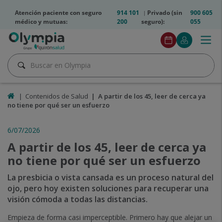
Saltar al contenido
olympia2-
Atención paciente con seguro
914 101
Privado (sin
900 605
telfs
médico y mutuas:
200
seguro):
055
Olympia2
Togg
Pedir
Mi
Menú
btn
navig
cita
Quirónsalu
Pedir
Buscar
cita
Buscar
Inicio
Contenidos de Salud
A partir de los 45, leer de cerca ya
no tiene por qué ser un esfuerzo
6/07/2026
A partir de los 45, leer de cerca ya
no tiene por qué ser un esfuerzo
La presbicia o vista cansada es un proceso natural del
ojo, pero hoy existen soluciones para recuperar una
visión cómoda a todas las distancias.
Empieza de forma casi imperceptible. Primero hay que alejar un