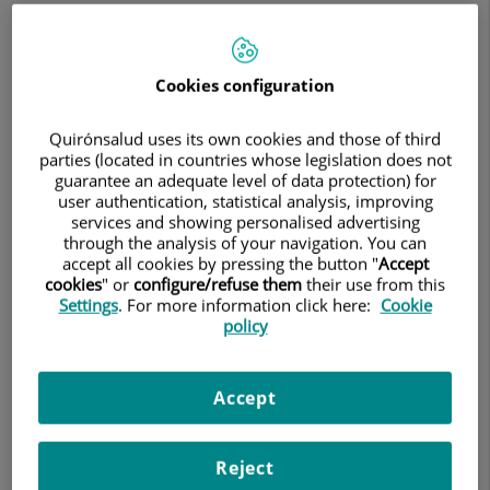
poco el móvil para leer un mensaje. Después cuesta enfocar la
carta del restaurante con poca luz. Más adelante llegan los
dolores de cabeza tras pasar tiempo leyendo o trabajando
delante del ordenador.
Cookies configuration
La escena se repite cada día en millones de personas mayores
de 45 años.
Quirónsalud uses its own cookies and those of third
parties (located in countries whose legislation does not
La llamada presbicia o vista cansada forma parte del
guarantee an adequate level of data protection) for
envejecimiento natural del ojo, pero hoy ya no significa
user authentication, statistical analysis, improving
resignarse a depender constantemente de gafas de cerca.
services and showing personalised advertising
through the analysis of your navigation. You can
"El cristalino pierde elasticidad con los años y eso impide
accept all cookies by pressing the button "
Accept
enfocar correctamente los objetos cercanos", explica el Dr.
cookies
" or
configure/refuse them
their use from this
Alfredo Castillo, jefe de Servicio de Oftalmología de Olympia
Settings
. For more information click here:
Cookie
Quirónsalud.
policy
Según datos manejados por los especialistas, más del 80% de
los mayores de 45 años presenta algún grado de presbicia.
Cuando leer empieza a convertirse en un esfuerzo
Accept
Muchas personas tardan en identificar el problema porque los
síntomas aparecen de manera progresiva.
Reject
Los más habituales son: