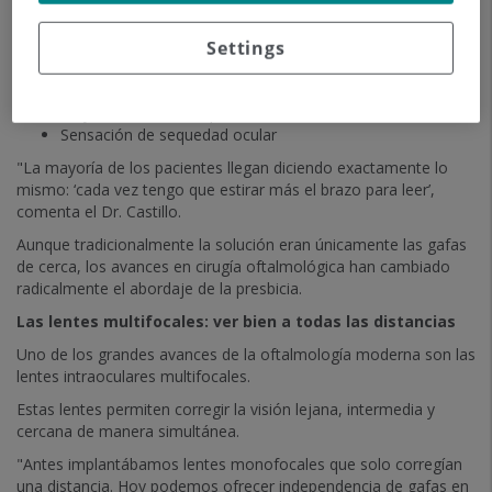
Necesidad de alejar el móvil o el libro para enfocar
Settings
Visión borrosa de cerca
Fatiga visual
Dolores de cabeza tras leer
Mayor dificultad con poca iluminación
Sensación de sequedad ocular
"La mayoría de los pacientes llegan diciendo exactamente lo
mismo: ‘cada vez tengo que estirar más el brazo para leer’,
comenta el Dr. Castillo.
Aunque tradicionalmente la solución eran únicamente las gafas
de cerca, los avances en cirugía oftalmológica han cambiado
radicalmente el abordaje de la presbicia.
Las lentes multifocales: ver bien a todas las distancias
Uno de los grandes avances de la oftalmología moderna son las
lentes intraoculares multifocales.
Estas lentes permiten corregir la visión lejana, intermedia y
cercana de manera simultánea.
"Antes implantábamos lentes monofocales que solo corregían
una distancia. Hoy podemos ofrecer independencia de gafas en