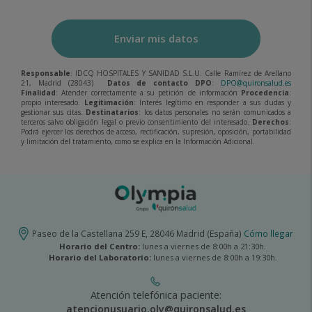
Enviar mis datos
Responsable
: IDCQ HOSPITALES Y SANIDAD S.L.U. Calle Ramírez de Arellano
21, Madrid (28043)
Datos de contacto DPO
:
DPO@quironsalud.es
Finalidad
: Atender correctamente a su petición de información
Procedencia
:
propio interesado.
Legitimación
: Interés legítimo en responder a sus dudas y
gestionar sus citas.
Destinatarios
: los datos personales no serán comunicados a
terceros salvo obligación legal o previo consentimiento del interesado.
Derechos
:
Podrá ejercer los derechos de acceso, rectificación, supresión, oposición, portabilidad
y limitación del tratamiento, como se explica en la Información Adicional.
Paseo de la Castellana 259 E, 28046 Madrid (España)
Cómo llegar
Horario del Centro:
lunes a viernes de 8:00h a 21:30h.
Horario del Laboratorio:
lunes a viernes de 8:00h a 19:30h.
Atención telefónica paciente:
atencionusuario.oly@quironsalud.es