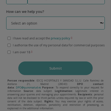
How can we help you?
I have read and accept the
privacy policy
I authorise the use of my personal data for commercial purposes
I am over 18
Submit
Person responsible:
IDCQ HOSPITALES Y SANIDAD S.L.U. Calle Ramírez de
Arellano 21, Madrid (28043)
DPO contact
data:
DPO@quironsalud.es
Purpose:
To respond correctly to your request for
information
Source:
data subject.
Legitimation:
Legitimate interest in
answering your queries and managing your appointments.
Recipients
: personal
data will not be disclosed to third parties unless required by law or with the prior
consent of the data subject.
Rights:
You may exercise your rights of access,
rectification, deletion, objection, portability and restriction of processing, as
explained in the additional information.