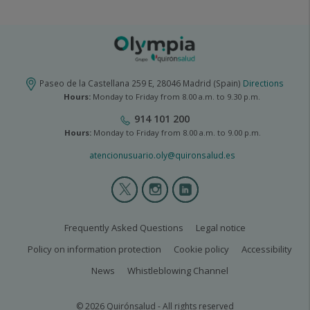
Paseo de la Castellana 259 E, 28046 Madrid (Spain)
Directions
Hours:
Monday to Friday from 8.00 a.m. to 9.30 p.m.
914 101 200
Hours:
Monday to Friday from 8.00 a.m. to 9.00 p.m.
atencionusuario.oly@quironsalud.es
Olympia
2
menú
social
olympia2-
Frequently Asked Questions
Legal notice
legal
Policy on information protection
Cookie policy
Accessibility
News
Whistleblowing Channel
© 2026 Quirónsalud - All rights reserved