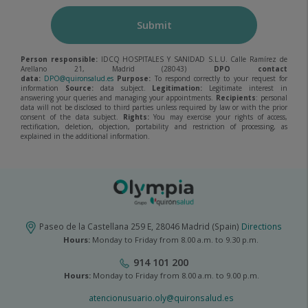
Submit
Person responsible:
IDCQ HOSPITALES Y SANIDAD S.L.U. Calle Ramírez de
Arellano 21, Madrid (28043)
DPO contact
data:
DPO@quironsalud.es
Purpose:
To respond correctly to your request for
information
Source:
data subject.
Legitimation:
Legitimate interest in
answering your queries and managing your appointments.
Recipients
: personal
data will not be disclosed to third parties unless required by law or with the prior
consent of the data subject.
Rights:
You may exercise your rights of access,
rectification, deletion, objection, portability and restriction of processing, as
explained in the additional information.
Paseo de la Castellana 259 E, 28046 Madrid (Spain)
Directions
Hours:
Monday to Friday from 8.00 a.m. to 9.30 p.m.
914 101 200
Hours:
Monday to Friday from 8.00 a.m. to 9.00 p.m.
atencionusuario.oly@quironsalud.es