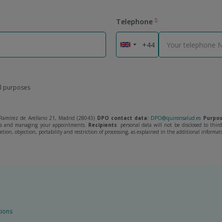
Telephone
al purposes
amírez de Arellano 21, Madrid (28043)
DPO contact data:
DPO@quironsalud.es
Purpos
ies and managing your appointments.
Recipients
: personal data will not be disclosed to thi
letion, objection, portability and restriction of processing, as explained in the additional informat
tions