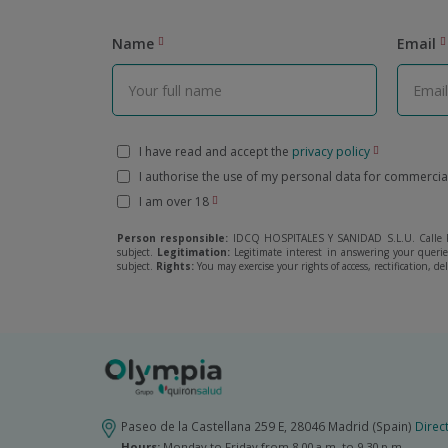
Name
Email
I have read and accept the
privacy policy
I authorise the use of my personal data for commerci
I am over 18
Person responsible:
IDCQ HOSPITALES Y SANIDAD S.L.U. Calle R
subject.
Legitimation:
Legitimate interest in answering your quer
subject.
Rights:
You may exercise your rights of access, rectification, de
Paseo de la Castellana 259 E, 28046 Madrid (Spain)
Direc
Hours:
Monday to Friday from 8.00 a.m. to 9.30 p.m.