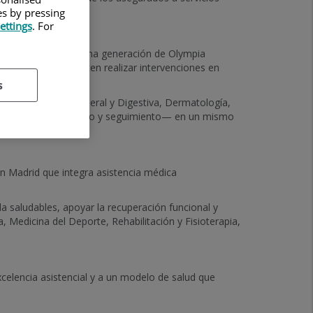
es by pressing
ettings
. For
os quirófanos de última generación de Olympia
nstalaciones permiten realizar intervenciones en
s
facial, Cirugía General y Digestiva, Dermatología,
diagnóstico, tratamiento y seguimiento— en un mismo
en Madrid que integra asistencia médica
da saludables, apoyar la recuperación funcional y
, Medicina del Deporte, Rehabilitación y Fisioterapia,
celencia asistencial y a un modelo de salud que