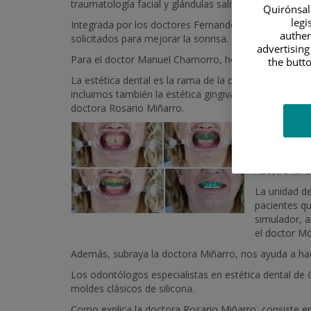
traumatología facial y glándulas salivales pone en m
Quirónsalu
legi
Integrada por los doctores Fernando Moraleda Gómez 
authen
solicitados para mejorar la sonrisa.
advertising
Para el doctor Manuel Chamorro, hoy día el objetivo
the butto
La estética dental es la rama de la odontología que 
incluimos también la estética gingival (encías) y la in
doctora Rosario Miñarro.
Tal y como e
interesamos 
asesoramos y
nuestra libr
La unidad d
pacientes qu
simulador, a
el doctor Mo
Además, subraya la doctora Miñarro, nos ayuda a hace
Los odontólogos especialistas en estética dental de
moldes clásicos de silicona.
Como explica la doctora Rosario Miñarro, consiste en 