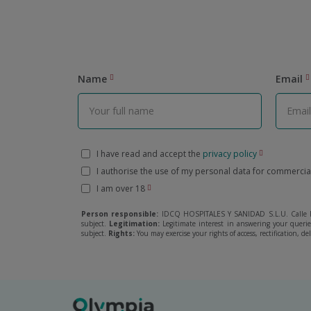
Name
Email
I have read and accept the
privacy policy
I authorise the use of my personal data for commerci
I am over 18
Person responsible:
IDCQ HOSPITALES Y SANIDAD S.L.U. Calle R
subject.
Legitimation:
Legitimate interest in answering your quer
subject.
Rights:
You may exercise your rights of access, rectification, de