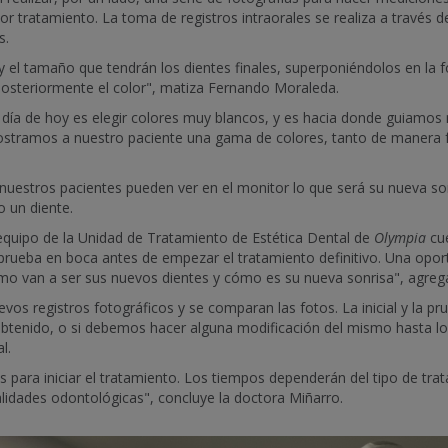
ejor tratamiento. La toma de registros intraorales se realiza a travé
s.
 el tamaño que tendrán los dientes finales, superponiéndolos en la fo
posteriormente el color", matiza Fernando Moraleda.
 día de hoy es elegir colores muy blancos, y es hacia donde guiamos
ostramos a nuestro paciente una gama de colores, tanto de manera f
nuestros pacientes pueden ver en el monitor lo que será su nueva son
 un diente.
equipo de la Unidad de Tratamiento de Estética Dental de
Olympia
cue
prueba en boca antes de empezar el tratamiento definitivo. Una opor
ómo van a ser sus nuevos dientes y cómo es su nueva sonrisa", agrega
os registros fotográficos y se comparan las fotos. La inicial y la p
tenido, o si debemos hacer alguna modificación del mismo hasta log
l.
 para iniciar el tratamiento. Los tiempos dependerán del tipo de trat
alidades odontológicas", concluye la doctora Miñarro.