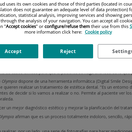
archa la Unidad de Tratamiento de Estética Dental.
d uses its own cookies and those of third parties (located in co
slation does not guarantee an adequate level of data protection) f
y Rosario Miñarro Molina, odontólogos especialistas en estética de
tication, statistical analysis, improving services and showing per
 through the analysis of your navigation. You can accept all cooki
 de una clínica dental moderna es doble. Los dientes de nuestros pac
n "
Accept cookies
" or
configure/refuse them
their use from this
S
more information click here:
Cookie policy
soluciona los problemas relacionados con la armonía de una boca sana
tegración global del diente en el marco de la sonrisa, cara y las partic
Accept
Reject
Setting
xplica el doctor Fernando Moraleda, el camino hacia una nueva sonr
por los gustos, la forma y el color que nuestro paciente quiere para
 explicamos los tipos de materiales y las distintas técnicas con la
ería de casos clínicos para que el paciente se haga una idea de lo que 
e
Olympia
dispone de una herramienta informática (Digital Smile Design
e quieren realizar un tratamiento de estética dental. "Es un entorno di
ntes de decidir si lo vamos a realizar o no. Permite al paciente ver l
raleda.
r un mejor diagnóstico estético y mejorar la planificación del trata
Olympia
afirman que es un proceso totalmente indoloro, sencillo, rápid
realizar, por un lado, una serie de fotografías para hacer mediciones