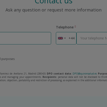
Contact us
Ask any question or request more information
Telephone
al purposes
amírez de Arellano 21, Madrid (28043)
DPO contact data:
DPO@quironsalud.es
Purpos
ies and managing your appointments.
Recipients
: personal data will not be disclosed to thi
letion, objection, portability and restriction of processing, as explained in the additional informat