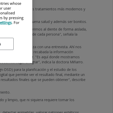
untries whose
or user
ntal, que realizan los tratamientos más modernos y
sonalised
es by pressing
ientes deben tener buena salud y además ser bonitos.
ettings
. For
. "No solo nos referimos al diente de forma aislada,
ulares características de cada persona", señala la
s
isa, siempre comienza con una entrevista. Ahí nos
 sus dientes. Una vez recabada la información
s que vamos a trabajar. "Es aquí donde mostramos
podemos llegar a lograr", indica la doctora Miñarro.
-DSD) para la planificación y el estudio de los
gital que permite ver el resultado final, mediante un
os resultados finales que se pueden obtener", describe
miento.
o y limpio, que ni siquiera requiere tomar los
, detectar asimetrías, valorar patrones estéticos,