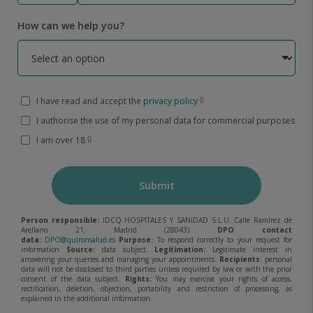
How can we help you?
I have read and accept the
privacy policy
I authorise the use of my personal data for commercial purposes
I am over 18
Submit
Person responsible:
IDCQ HOSPITALES Y SANIDAD S.L.U. Calle Ramírez de
Arellano 21, Madrid (28043)
DPO contact
data:
DPO@quironsalud.es
Purpose:
To respond correctly to your request for
information
Source:
data subject.
Legitimation:
Legitimate interest in
answering your queries and managing your appointments.
Recipients
: personal
data will not be disclosed to third parties unless required by law or with the prior
consent of the data subject.
Rights:
You may exercise your rights of access,
rectification, deletion, objection, portability and restriction of processing, as
explained in the additional information.