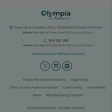
Paseo de la Castellana 259 E, 28046 Madrid (Spain)
Directions
Hours:
Monday to Friday from 8.00 a.m. to 9.30 p.m.
914 101 200
Hours:
Monday to Friday from 8.00 a.m. to 9.00 p.m.
atencionusuario.oly@quironsalud.es
Olympia
2
menú
social
olympia2-
Frequently Asked Questions
Legal notice
legal
Policy on information protection
Cookie policy
Accessibility
News
Whistleblowing Channel
© 2026 Quirónsalud - All rights reserved