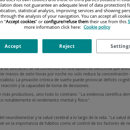
slation does not guarantee an adequate level of data protection) f
tication, statistical analysis, improving services and showing per
JE&CON (Asociación Española de Ejecutivas y Consejeros)
—inte
 through the analysis of your navigation. You can accept all cooki
go diverso y responsable—, se celebró este jueves en el
auditorio 
n "
Accept cookies
" or
configure/refuse them
their use from this
S
con el objetivo de fomentar el cuidado de la salud y la medicina preve
more information click here:
Cookie policy
ca esencial para mantener la salud física, mental y cognitiva. Con es
onsable de la
Unidad del Sueño y Descanso de Olympia Quirónsal
cio de Neurología
del mismo centro, abordaron cómo el descanso im
Accept
Reject
Setting
 clave en el liderazgo y la vida profesional actual.
azgo
 de descanso se ha convertido en una epidemia silenciosa que afect
mir menos de siete horas por noche no solo reduce la concentración o 
pecialista. La privación crónica de sueño puede provocar déficits cog
 reacción y la capacidad de toma de decisiones.
s productivos, sino todo lo contrario: "La evidencia científica dem
ce notablemente el rendimiento mental y físico".
el neurobienestar y la salud cerebral a lo largo de la vida. "La salud 
ié en la importancia de hábitos como el control de los factores de ries