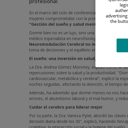
profesional
legi
authen
En el marco del ciclo de conferencias que organiza
E
advertising
mujeres comprometidas con la promoción del lideraz
the butto
"Gestión del sueño y salud mental-cognitiva"
, 
Dormir bien no es un lujo, sino una necesidad biológi
médico especialista en neurofisiología clínica y resp
Neuromodulación Cerebral no invasiva del Servi
toma de decisiones y el equilibrio emocional, aspectos
El sueño: una inversión en salud, futuro y lider
La Dra. Andrea Gómez Moroney, expuso cómo la falta
repercusiones sobre la salud y la productividad. "Dor
cardiovascular, metabólica y cerebral", explicó la es
noches seguidas, afectando la atención, el tiempo de
Además, ha advertido que dormir menos no nos hace má
errores, el absentismo laboral y el mal humor, y redu
Cuidar el cerebro para liderar mejor
Por su parte, la Dra. Vanesa Pytel, abordó las claves d
decisión diaria desde los 30", explicó, haciendo hincap
cognitiva, la interacción social y la higiene del sueño.