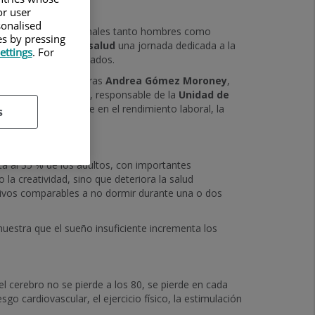
or user
sonalised
grada por profesionales tanto hombres como
es by pressing
de Olympia Quirónsalud
una jornada dedicada a la
ettings
. For
ntiva entre sus asociados.
ta premisa, las doctoras
Andrea Gómez Moroney
,
ud
, y
Vanesa Pytel
, responsable de la
Unidad de
pacta directamente en el rendimiento laboral, la
s
a al 35 % de los adultos, con importantes
la creatividad, sino que deteriora la salud
nitivos comparables a no dormir durante una o dos
uestra que el sueño insuficiente incrementa los
del cerebro no se pierde a los 80, se pierde en cada
go cardiovascular, el ejercicio físico, la estimulación