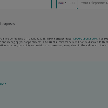
al purposes
amírez de Arellano 21, Madrid (28043)
DPO contact data:
DPO@quironsalud.es
Purpos
ies and managing your appointments.
Recipients
: personal data will not be disclosed to thi
letion, objection, portability and restriction of processing, as explained in the additional informat
tions
Olympia
2
menú