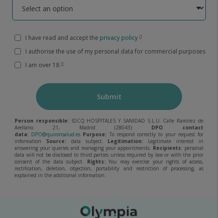
I have read and accept the
privacy policy
I authorise the use of my personal data for commercial purposes
I am over 18
Submit
Person responsible:
IDCQ HOSPITALES Y SANIDAD S.L.U. Calle Ramírez de
Arellano 21, Madrid (28043)
DPO contact
data:
DPO@quironsalud.es
Purpose:
To respond correctly to your request for
information
Source:
data subject.
Legitimation:
Legitimate interest in
answering your queries and managing your appointments.
Recipients
: personal
data will not be disclosed to third parties unless required by law or with the prior
consent of the data subject.
Rights:
You may exercise your rights of access,
rectification, deletion, objection, portability and restriction of processing, as
explained in the additional information.