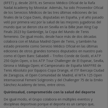
(RFET) y, desde 2019, es Servicio Médico Oficial de la Rafa
Nadal Academy by Movistar. Además, ha sido Proveedor Oficial
de los Servicios Médicos de las tres últimas ediciones de las
finales de la Copa Davis, disputadas en España, y el año pasado
veló por primera vez por la salud de las mejores jugadoras del
mundo que se dieron cita en Sevilla en la Billie Jean King Cup
Finals 2023 by Gainbridge, la Copa del Mundo de Tenis
femenino. De igual modo, desde hace más de dos décadas
colabora con el Mutua Madrid Open de Tenis, y también ha
estado presente como Servicio Médico Oficial en las últimas
ediciones de otros grandes torneos disputados en nuestro país
como el Open Banc Sabadell – Trofeo Conde de Godó, el ATP
250 Gijón Open, o los ATP Tour Challenger de El Espinar, Sevilla,
Girona o Málaga Open; el Campeonato de España MAPFRE de
Tenis Absoluto por Equipos-Copa Orange, el ITF Ibercaja Ciudad
de Zaragoza, el Open Comunidad de Madrid, el WTA 125 Open
Internacional Femení Solgironès y del Challenger 75 de la Emilio
Sánchez Academy de tenis, entre otros.
Quirónsalud, comprometido con la salud del deporte
De igual modo, el Grupo colabora en múltiples eventos y
disciplinas deportivas porque el deporte es un campo que,