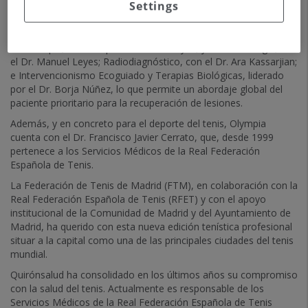
Settings
Para ello, destaca el equipo médico multidisciplinar de Olympia
donde trabajan en estrecha colaboración entre los servicios de
Fisioterapia, liderado por Fernando Reyes, y Traumatología, con
el Dr. Manuel Leyes; Radiodiagnóstico, con el Dr. Ara Kassarjian;
e Intervencionismo Ecoguiado y Terapias Biológicas, liderado
por el Dr. Borja Núñez, lo que permite un abordaje global del
paciente prioritario para la recuperación de lesiones.
Además, y en concreto para el deporte del tenis, Olympia
cuenta con el Dr. Francisco Javier Cerrato, que, desde 1999
pertenece a los Servicios Médicos de la Real Federación
Española de Tenis.
La Federación de Tenis de Madrid (FTM), en colaboración con la
Real Federación Española de Tenis (RFET) y con el apoyo
institucional de la Comunidad de Madrid y del Ayuntamiento de
Madrid, ha querido con esta nueva edición tenística profesional
situar a la capital como una de las principales ciudades del tenis
mundial.
Quirónsalud ha consolidado en los últimos años su compromiso
con la salud del tenis. Actualmente es responsable de los
Servicios Médicos de la Real Federación Española de Tenis