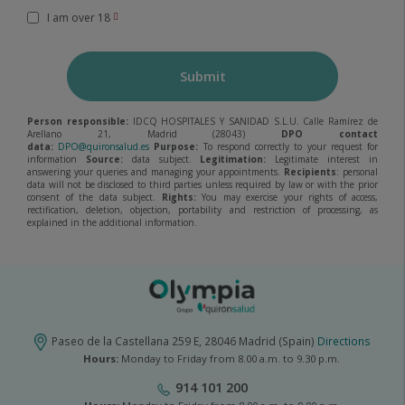
I am over 18
Submit
Person responsible:
IDCQ HOSPITALES Y SANIDAD S.L.U. Calle Ramírez de
Arellano 21, Madrid (28043)
DPO contact
data:
DPO@quironsalud.es
Purpose:
To respond correctly to your request for
information
Source:
data subject.
Legitimation:
Legitimate interest in
answering your queries and managing your appointments.
Recipients
: personal
data will not be disclosed to third parties unless required by law or with the prior
consent of the data subject.
Rights:
You may exercise your rights of access,
rectification, deletion, objection, portability and restriction of processing, as
explained in the additional information.
Paseo de la Castellana 259 E, 28046 Madrid (Spain)
Directions
Hours:
Monday to Friday from 8.00 a.m. to 9.30 p.m.
914 101 200