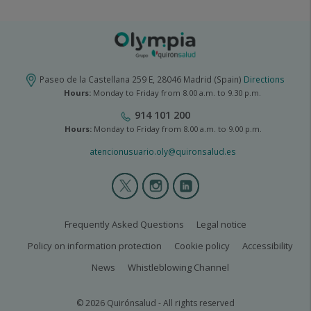
Paseo de la Castellana 259 E, 28046 Madrid (Spain)
Directions
Hours:
Monday to Friday from 8.00 a.m. to 9.30 p.m.
914 101 200
Hours:
Monday to Friday from 8.00 a.m. to 9.00 p.m.
atencionusuario.oly@quironsalud.es
Olympia
2
menú
social
olympia2-
Frequently Asked Questions
Legal notice
legal
Policy on information protection
Cookie policy
Accessibility
News
Whistleblowing Channel
© 2026 Quirónsalud - All rights reserved