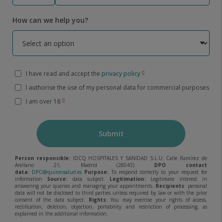
How can we help you?
I have read and accept the
privacy policy
I authorise the use of my personal data for commercial purposes
I am over 18
Submit
Person responsible:
IDCQ HOSPITALES Y SANIDAD S.L.U. Calle Ramírez de
Arellano 21, Madrid (28043)
DPO contact
data:
DPO@quironsalud.es
Purpose:
To respond correctly to your request for
information
Source:
data subject.
Legitimation:
Legitimate interest in
answering your queries and managing your appointments.
Recipients
: personal
data will not be disclosed to third parties unless required by law or with the prior
consent of the data subject.
Rights:
You may exercise your rights of access,
rectification, deletion, objection, portability and restriction of processing, as
explained in the additional information.